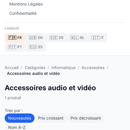
Mentions Légales
Confidentialité
LANGUE
🇫🇷
🇬🇧
🇩🇪
🇳🇱
🇮🇹
FR
EN
DE
NL
IT
🇵🇹
🇪🇸
PT
ES
Accueil
/
Catégories
/
Informatique
/
Accessoires
/
Accessoires audio et vidéo
Accessoires audio et vidéo
1 produit
Trier par :
Nouveautés
Prix croissant
Prix décroissant
Nom A-Z