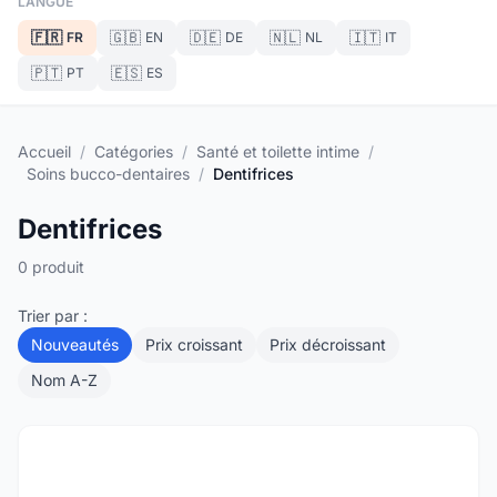
LANGUE
🇫🇷
🇬🇧
🇩🇪
🇳🇱
🇮🇹
FR
EN
DE
NL
IT
🇵🇹
🇪🇸
PT
ES
Accueil
/
Catégories
/
Santé et toilette intime
/
Soins bucco-dentaires
/
Dentifrices
Dentifrices
0 produit
Trier par :
Nouveautés
Prix croissant
Prix décroissant
Nom A-Z