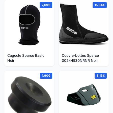
7,09€
15,34€
Cagoule Sparco Basic
Couvre-bottes Sparco
Noir
00244530NRNR Noir
1,90€
8,13€