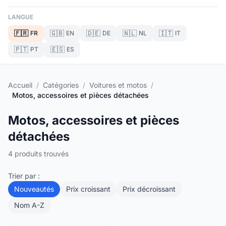
LANGUE
🇫🇷
🇬🇧
🇩🇪
🇳🇱
🇮🇹
FR
EN
DE
NL
IT
🇵🇹
🇪🇸
PT
ES
Accueil
/
Catégories
/
Voitures et motos
/
Motos, accessoires et pièces détachées
Motos, accessoires et pièces
détachées
4 produits trouvés
Trier par :
Nouveautés
Prix croissant
Prix décroissant
Nom A-Z