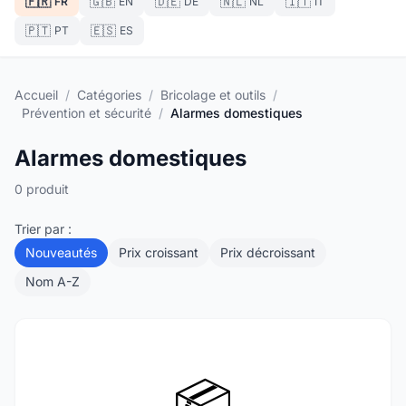
🇫🇷
🇬🇧
🇩🇪
🇳🇱
🇮🇹
FR
EN
DE
NL
IT
🇵🇹
🇪🇸
PT
ES
Accueil
/
Catégories
/
Bricolage et outils
/
Prévention et sécurité
/
Alarmes domestiques
Alarmes domestiques
0 produit
Trier par :
Nouveautés
Prix croissant
Prix décroissant
Nom A-Z
📦