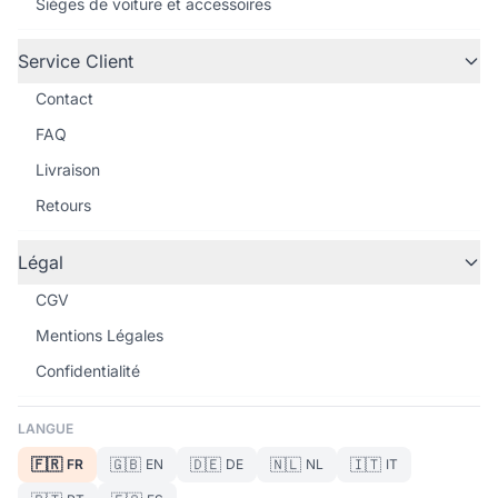
Sièges de voiture et accessoires
Service Client
Contact
FAQ
Livraison
Retours
Légal
CGV
Mentions Légales
Confidentialité
LANGUE
🇫🇷
🇬🇧
🇩🇪
🇳🇱
🇮🇹
FR
EN
DE
NL
IT