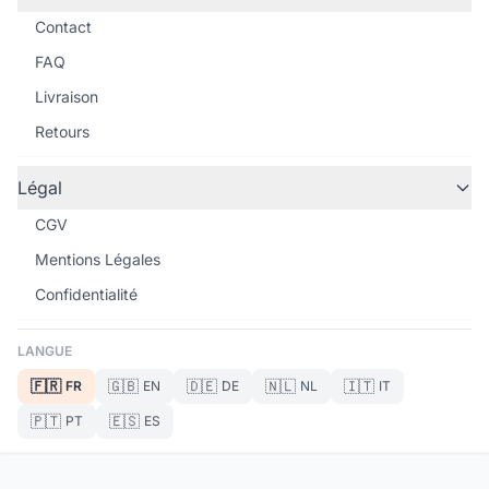
Contact
FAQ
Livraison
Retours
Légal
CGV
Mentions Légales
Confidentialité
LANGUE
🇫🇷
🇬🇧
🇩🇪
🇳🇱
🇮🇹
FR
EN
DE
NL
IT
🇵🇹
🇪🇸
PT
ES