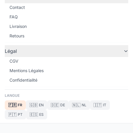
Contact
FAQ
Livraison
Retours
Légal
CGV
Mentions Légales
Confidentialité
LANGUE
🇫🇷
🇬🇧
🇩🇪
🇳🇱
🇮🇹
FR
EN
DE
NL
IT
🇵🇹
🇪🇸
PT
ES