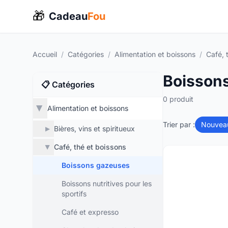
🎁
Cadeau
Fou
Accueil
/
Catégories
/
Alimentation et boissons
/
Café, 
Boisson
📋 Catégories
0 produit
Alimentation et boissons
▶
Trier par :
Nouvea
Bières, vins et spiritueux
▶
Café, thé et boissons
▶
Boissons gazeuses
Boissons nutritives pour les
sportifs
Café et expresso