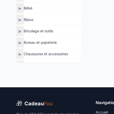
▶
Bébé
▶
Bijoux
▶
Bricolage et outils
▶
Bureau et papeterie
▶
Chaussures et accessoires
▶
Éclairage
▶
Électronique
▶
Industrie, entreprises et science
▶
Informatique
🎁
Navigati
Cadeau
Fou
▶
Jardin
Accueil